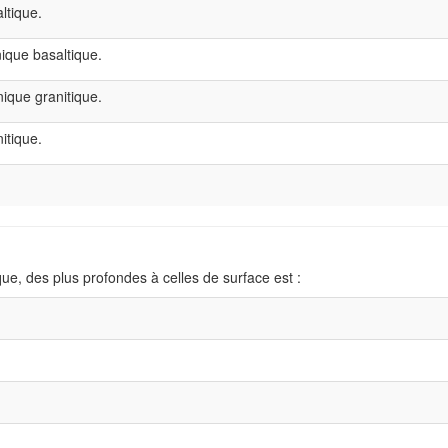
ltique.
nique basaltique.
nique granitique.
itique.
ue, des plus profondes à celles de surface est :