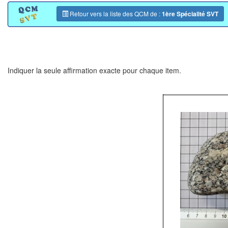
Retour vers la liste des QCM de :
1ère Spécialité SVT
Indiquer la seule affirmation exacte pour chaque item.