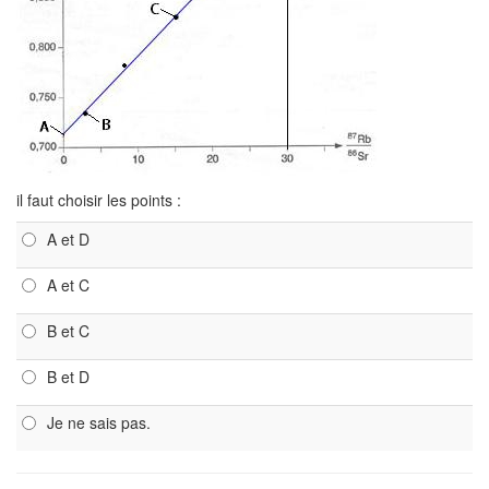
il faut choisir les points :
A et D
A et C
B et C
B et D
Je ne sais pas.