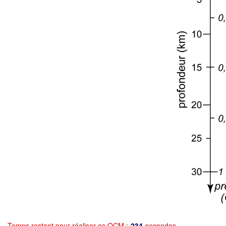
Temps restant pour réaliser ce QCM :
234
secondes